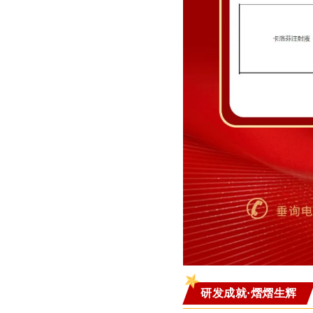
研发成就·熠熠生辉